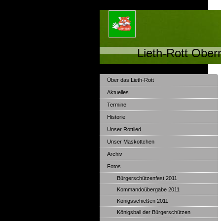
Lieth-Rott Ober
Über das Lieth-Rott
Aktuelles
Termine
Historie
Unser Rottlied
Unser Maskottchen
Archiv
Fotos
Bürgerschützenfest 2011
Kommandoübergabe 2011
Königsschießen 2011
Königsball der Bürgerschützen